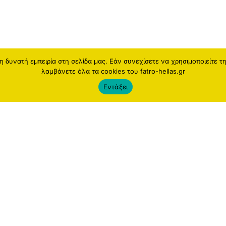
 δυνατή εμπειρία στη σελίδα μας. Εάν συνεχίσετε να χρησιμοποιείτε τ
λαμβάνετε όλα τα cookies του fatro-hellas.gr
Εντάξει
 Group
Newsletter
roup