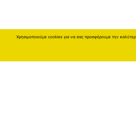
Χρησιμοποιούμε cookies για να σας προσφέρουμε την καλύτερη
Fatro Hellas
Fatro
Διεύθυνση :
Fatro G