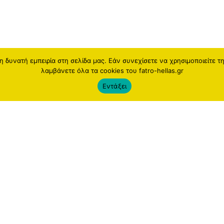
 δυνατή εμπειρία στη σελίδα μας. Εάν συνεχίσετε να χρησιμοποιείτε τ
λαμβάνετε όλα τα cookies του fatro-hellas.gr
Εντάξει
 Group
Newsletter
roup