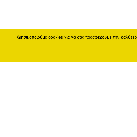
Χρησιμοποιούμε cookies για να σας προσφέρουμε την καλύτερη
Fatro Hellas
Fatro
Διεύθυνση :
Fatro G