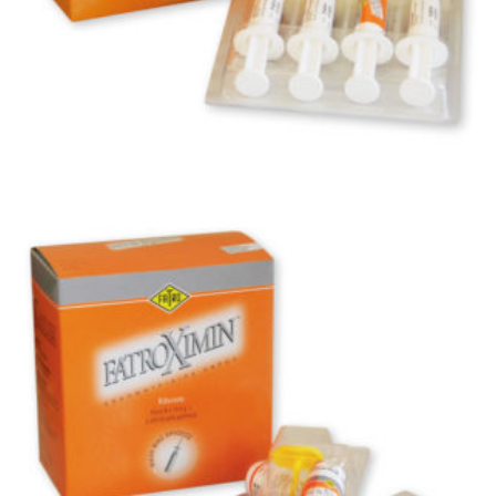
,
LINE FATROXIMIN
ΕΝΔΟΜΑΣΤΙΚΆ-ΜΑΙΕΥΤΙΚΆ
Fatroximin Ενδομαστική Αλοιφή
Ενδομαστική αλοιφή Ριφαξιμίνης...