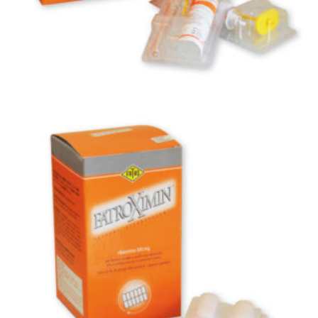
Newsletter
,
LINE FATROXIMIN
ΕΝΔΟΜΑΣΤΙΚΆ-ΜΑΙΕΥΤΙΚΆ
Εγγραφείτε στο newsletter για να λαμβάνετε τα νέα προϊόντα
μας.
Fatroximin Ενδομητριαίος Αφρός
Ενδομητριαίος αφρός Ριφαξιμίνης...