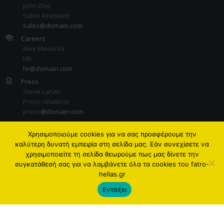
John Doe
Sales Assistant
sales@domain.com
Careers
Alex Meverick
HR
hr@domain.com
Press
Steve Larvin
Press relations
press
@domain.com
Χρησιμοποιούμε cookies για να σας προσφέρουμε την
καλύτερη δυνατή εμπειρία στη σελίδα μας. Εάν συνεχίσετε να
χρησιμοποιείτε τη σελίδα θεωρούμε πως μας δίνετε την
συγκατάθεσή σας για να λαμβάνετε όλα τα cookies του fatro-
hellas.gr
Εντάξει