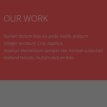
OUR WORK
Nullam dictum felis eu pede mollis pretium.
Integer tincidunt. Cras dapibus.
Vivamus elementum semper nisi. Aenean vulputate
eleifend tellutts. Nullam dictum felis.