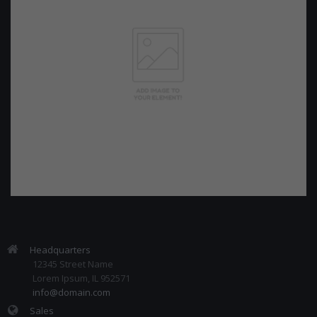
Headquarters
12345 Street Name
Lorem Ipsum, IL 952571
info@domain.com
Sales