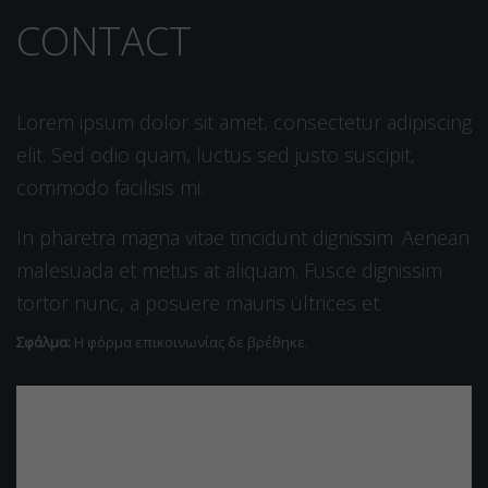
CONTACT
Lorem ipsum dolor sit amet, consectetur adipiscing
elit. Sed odio quam, luctus sed justo suscipit,
commodo facilisis mi.
In pharetra magna vitae tincidunt dignissim. Aenean
malesuada et metus at aliquam. Fusce dignissim
tortor nunc, a posuere mauris ultrices et.
Σφάλμα:
Η φόρμα επικοινωνίας δε βρέθηκε.