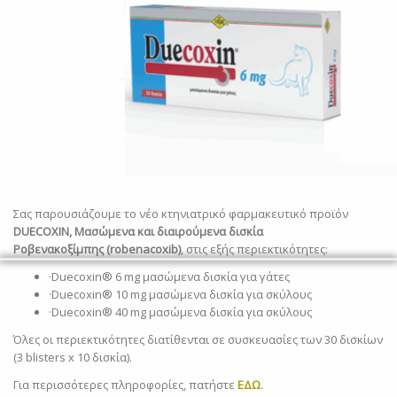
Σας παρουσιάζουμε το νέο κτηνιατρικό φαρμακευτικό προϊόν
DUECOXIN, Μασώμενα και διαιρούμενα δισκία
Ροβενακοξίμπης (
robenacoxib
)
, στις εξής περιεκτικότητες:
·Duecoxin® 6 mg μασώμενα δισκία για γάτες
Newsletter
·Duecoxin® 10 mg μασώμενα δισκία για σκύλους
·Duecoxin® 40 mg μασώμενα δισκία για σκύλους
Εγγραφείτε στο newsletter για να λαμβάνετε τα νέα προϊόντα
Όλες οι περιεκτικότητες διατίθενται σε συσκευασίες των 30 δισκίων
μας.
(3
blisters
x
10 δισκία).
Για περισσότερες πληροφορίες, πατήστε
ΕΔΩ
.