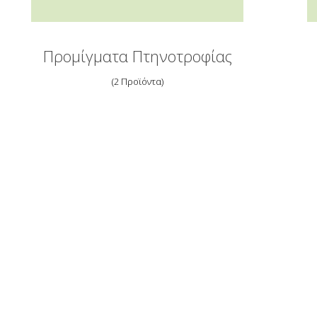
Προμίγματα Πτηνοτροφίας
2 Προϊόντα
Newsletter
Εγγραφείτε στο newsletter για να λαμβάνετε τα νέα προϊόντα μας.