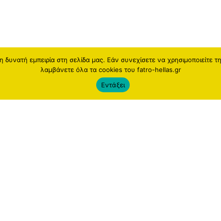
 δυνατή εμπειρία στη σελίδα μας. Εάν συνεχίσετε να χρησιμοποιείτε τ
λαμβάνετε όλα τα cookies του fatro-hellas.gr
Εντάξει
 Group
Newsletter
roup