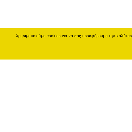
Χρησιμοποιούμε cookies για να σας προσφέρουμε την καλύτερη
Fatro Hellas
Fatro
Διεύθυνση :
Fatro G