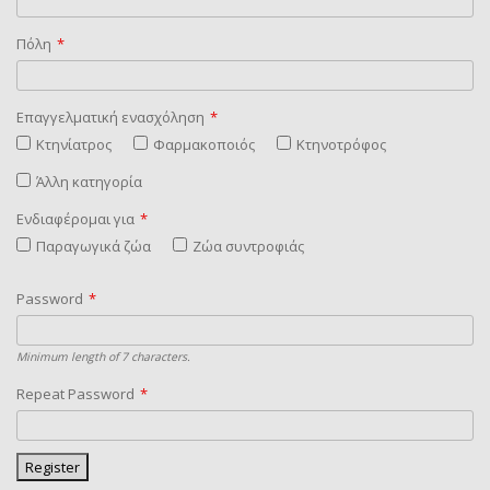
Πόλη
*
Επαγγελματική ενασχόληση
*
Κτηνίατρος
Φαρμακοποιός
Κτηνοτρόφος
Άλλη κατηγορία
Ενδιαφέρομαι για
*
Παραγωγικά ζώα
Ζώα συντροφιάς
Password
*
Minimum length of 7 characters.
Repeat Password
*