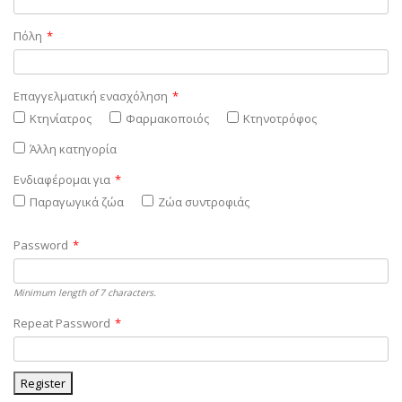
Πόλη
*
Επαγγελματική ενασχόληση
*
Κτηνίατρος
Φαρμακοποιός
Κτηνοτρόφος
Άλλη κατηγορία
Ενδιαφέρομαι για
*
Παραγωγικά ζώα
Ζώα συντροφιάς
Password
*
Minimum length of 7 characters.
Repeat Password
*