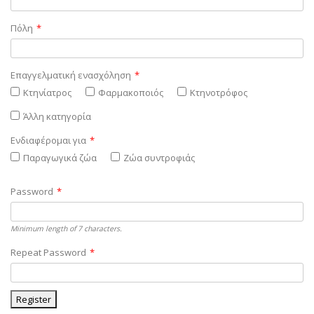
Πόλη
*
Επαγγελματική ενασχόληση
*
Κτηνίατρος
Φαρμακοποιός
Κτηνοτρόφος
Άλλη κατηγορία
Ενδιαφέρομαι για
*
Παραγωγικά ζώα
Ζώα συντροφιάς
Password
*
Minimum length of 7 characters.
Repeat Password
*