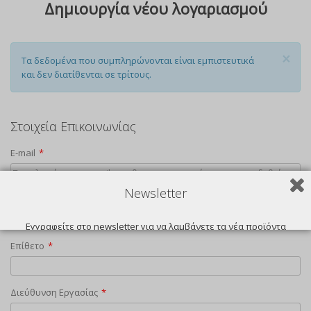
Δημιουργία νέου λογαριασμού
×
Τα δεδομένα που συμπληρώνονται είναι εμπιστευτικά
και δεν διατίθενται σε τρίτους.
Στοιχεία Επικοινωνίας
E-mail
*
Newsletter
Όνομα
*
Εγγραφείτε στο newsletter για να λαμβάνετε τα νέα προϊόντα
Επίθετο
*
μας.
Διεύθυνση Εργασίας
*