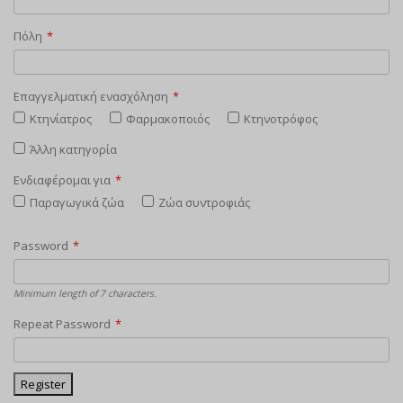
Πόλη
*
Επαγγελματική ενασχόληση
*
Κτηνίατρος
Φαρμακοποιός
Κτηνοτρόφος
Άλλη κατηγορία
Ενδιαφέρομαι για
*
Παραγωγικά ζώα
Ζώα συντροφιάς
Password
*
Minimum length of 7 characters.
Repeat Password
*