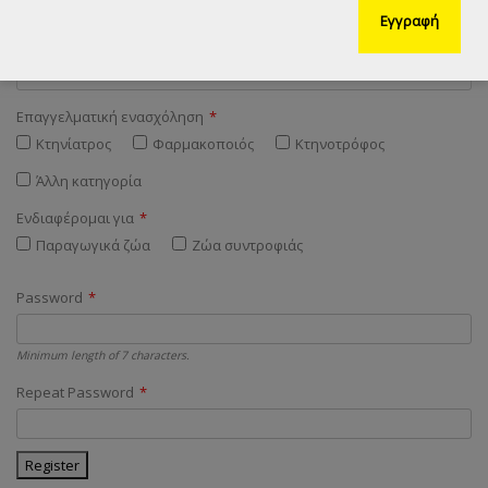
Πόλη
*
Επαγγελματική ενασχόληση
*
Κτηνίατρος
Φαρμακοποιός
Κτηνοτρόφος
Άλλη κατηγορία
Ενδιαφέρομαι για
*
Παραγωγικά ζώα
Ζώα συντροφιάς
Password
*
Minimum length of 7 characters.
Repeat Password
*