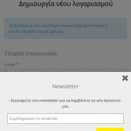
Δημιουργία νέου λογαριασμού
×
Τα δεδομένα που συμπληρώνονται είναι εμπιστευτικά
και δεν διατίθενται σε τρίτους.
Στοιχεία Επικοινωνίας
E-mail
*
Όνομα
*
Newsletter
Εγγραφείτε στο newsletter για να λαμβάνετε τα νέα προϊόντα
Επίθετο
*
μας.
Διεύθυνση Εργασίας
*